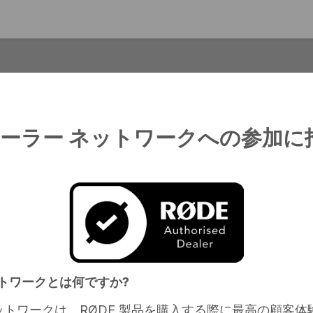
rised Dealer Application Form
ディーラー ネットワークへの参加に
でとうございます。RØDE 正規ディーラー 
ットワークとは何ですか?
ワークへの参加に招待されました。
ネットワークは、RØDE 製品を購入する際に最高の顧客