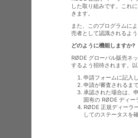
既存
した取り組みです。これに
きます。
また、このプログラムによ
売者として認識されるよう
Step 2
どのように機能しますか?
RØDE グローバル販売ネ
Step 3
するよう招待されます。以
申請フォームに記入
Step 4
申請が審査されるまで
承認された場合は、
固有の RØDE ディ
RØDE 正規ディー
してのステータスを確認