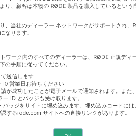
のディーラーとしてサインインする
ディーラーになるために登
より、顧客は本物の RØDE 製品を購入しているとい
り、当社のディーラー ネットワークがサポートされ、R
になります。
ットワーク内のすべてのディーラーは、RØDE 正規ディ
下の手順に従ってください。
して送信します
 10 営業日お待ちください
申請が成功したことが電子メールで通知されます。また
ーラー ID とバッジも受け取ります。
ラー バッジをサイトに埋め込みます。埋め込みコードには、
するrode.com サイトへの直接リンクがあります。